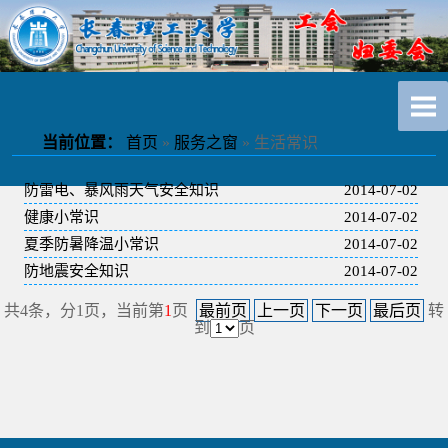
当前位置：
首页
»
服务之窗
» 生活常识
防雷电、暴风雨天气安全知识
2014-07-02
健康小常识
2014-07-02
夏季防暑降温小常识
2014-07-02
防地震安全知识
2014-07-02
共4条，分1页，当前第
1
页
最前页
上一页
下一页
最后页
转
到
页