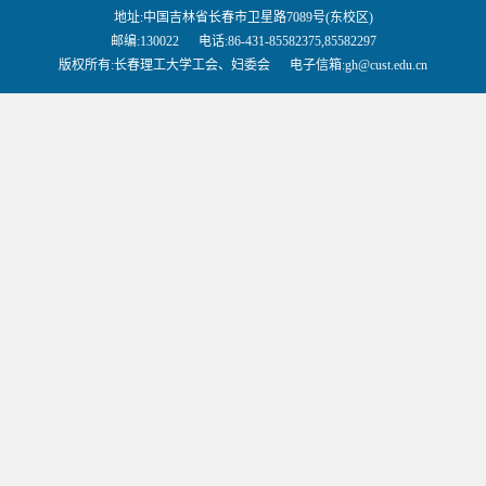
地址:中国吉林省长春市卫星路7089号(东校区)
邮编:130022 电话:86-431-85582375,85582297
版权所有:长春理工大学工会、妇委会 电子信箱:gh@cust.edu.cn