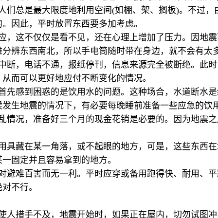
人们总是最大限度地利用空间(如棚、架、搁板)。不过
的。因此，平时放置东西要多加考虑。
适应，这不仅仅是看不见，还在心理上增加了压力。因地
难分辨东西南北，所以手电筒随时带在身边，就不会有太
视中断，电话不通，报纸停刊，信息来源完全被断绝。此
，从而可以更好地应付不断变化的情况。
，首先感到困惑的是饮用水的问题。这种场合，水道断水
候发生地震的情况下，有必要每晚睡前准备一些应急的饮
混乱情况，准备好三个月的现金花销是必要的。因为地震
救用具藏在某一角落，或不起眼的地方，可是，这些东西
某一固定并且容易拿到的地方。
鞋对避难百害而无一利。平时应穿或备用跑得快、耐用、
绝对不行。
，使人措手不及，地震开始时，如果正在屋内，切勿试图