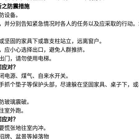
所之防震措施
防设备。
划，并分别告知紧急情况时各人的任务以及应采取的行动。
桌或坚固的家具下或靠支柱站立，远离窗户。
中，应小心选择出口，避免人群推挤。
冲出门，请勿使用电梯。
何应对？
关闭电源、煤气、自来水开关。
随手抓个垫子等保护头部，尽速躲在坚固家具、桌子下，或
防玻璃震破。
地往室外跑。
何应对？
不要慌张地往室内冲。
如招牌、盆景等掉落物