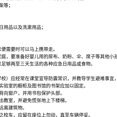
柴等；
等日用品以及洗漱用品；
以便需要时可以马上携带走。
家庭，要准备好婴儿用的尿布、奶粉、伞、席子等其他小
以足够两至三天生活的各种应急日用品或食物。
学校）应经常在课堂宣导防震常识，并教导学生避难事宜
、实验室的橱柜及图书馆的书架应加以固定。
，背向窗户，并用书包保护头部。
冲出教室，并避免慌张地上下楼梯。
远离建筑物。
中之校车，应留在座位上勿动，直至车辆停妥。