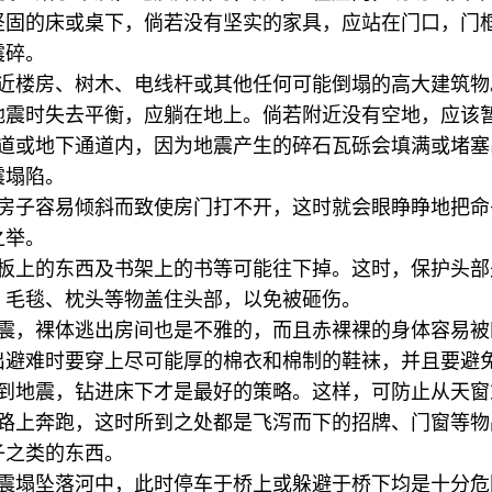
坚固的床或桌下，倘若没有坚实的家具，应站在门口，门
震碎。
靠近楼房、树木、电线杆或其他任何可能倒塌的高大建筑物
地震时失去平衡，应躺在地上。倘若附近没有空地，应该
隧道或地下通道内，因为地震产生的碎石瓦砾会填满或堵塞
震塌陷。
的房子容易倾斜而致使房门打不开，这时就会眼睁睁地把
之举。
搁板上的东西及书架上的书等可能往下掉。这时，保护头
、毛毯、枕头等物盖住头部，以免被砸伤。
地震，裸体逃出房间也是不雅的，而且赤裸裸的身体容易
出避难时要穿上尽可能厚的棉衣和棉制的鞋袜，并且要避
碰到地震，钻进床下才是最好的策略。这样，可防止从天
道路上奔跑，这时所到之处都是飞泻而下的招牌、门窗等
子之类的东西。
会震塌坠落河中，此时停车于桥上或躲避于桥下均是十分