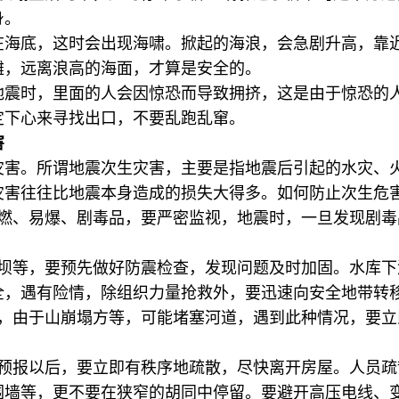
身。
生在海底，这时会出现海啸。掀起的海浪，会急剧升高，靠
滩，远离浪高的海面，才算是安全的。
到地震时，里面的人会因惊恐而导致拥挤，这是由于惊恐的
定下心来寻找出口，不要乱跑乱窜。
害
灾害。所谓地震次生灾害，主要是指地震后引起的水灾、
灾害往往比地震本身造成的损失大得多。如何防止次生危
易燃、易爆、剧毒品，要严密监视，地震时，一旦发现剧
堤坝等，要预先做好防震检查，发现问题及时加固。水库下
全，遇有险情，除组织力量抢救外，要迅速向安全地带转
区，由于山崩塌方等，可能堵塞河道，遇到此种情况，要
的预报以后，要立即有秩序地疏散，尽快离开房屋。人员
围墙等，更不要在狭窄的胡同中停留。要避开高压电线、