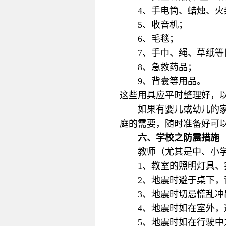
4、手电筒、蜡烛、火
5、收音机；
6、毛毯；
7、手巾、绳、草纸
8、急救药品；
9、背囊等用品。
这些用具应平时整理好，
如果有婴儿或幼儿的
庭的需要，随时准备好可
六、学校之防震措施
教师（尤其是中、小
1、教室的照明灯具
2、地震时避于桌下
3、地震时切忌慌乱
4、地震时如在室外，
5、地震时如在行驶