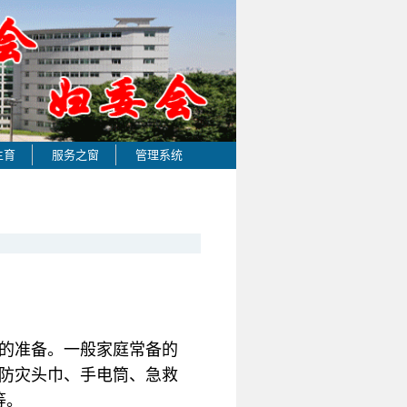
生育
服务之窗
管理系统
害的准备。一般家庭常备的
如防灾头巾、手电筒、急救
等。