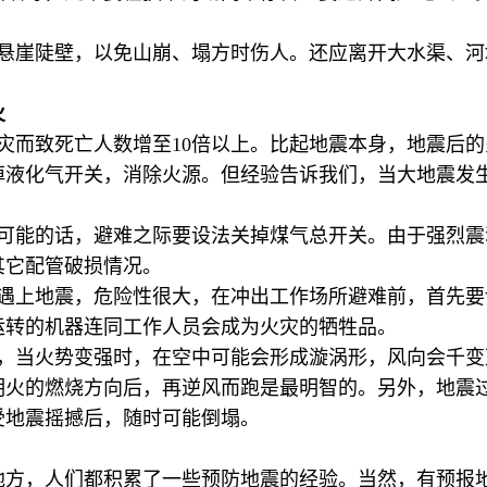
离悬崖陡壁，以免山崩、塌方时伤人。还应离开大水渠、
火
灾而致死亡人数增至10倍以上。比起地震本身，地震后
掉液化气开关，消除火源。但经验告诉我们，当大地震发
有可能的话，避难之际要设法关掉煤气总开关。由于强烈
其它配管破损情况。
如遇上地震，危险性很大，在冲出工作场所避难前，首先
运转的机器连同工作人员会成为火灾的牺牲品。
灾，当火势变强时，在空中可能会形成漩涡形，风向会千
明火的燃烧方向后，再逆风而跑是最明智的。另外，地震
受地震摇撼后，随时可能倒塌。
地方，人们都积累了一些预防地震的经验。当然，有预报