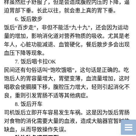
样虽然肚子舒服了，但是会造成腹腔内压的下降，逼
迫胃部下垂。长此以往，就会患上真的胃下垂。
6. 饭后散步
饭后“百步走”，非但不能活“九十九”，还会因为运动
量的增加，影响消化道对营养物质的吸收。尤其是老
年人，心脏功能减退、血管硬化，餐后散步多会出现
血压下降等现象。
7. 饭后唱卡拉OK
民间还有句俗话叫“饱吹饿唱”，这句话是正确的。吃
饱后人的胃容量增大，胃壁变薄，血流量增加，这时
唱歌会使膈膜下移，腹腔压力增大，轻则引起消化不
良，重则引发胃肠不适等其他病症。
8. 饭后开车
司机饭后立即开车容易发生车祸。这是因为饭后胃肠
对食物的消化需要大量的血液，造成大脑器官暂时性
缺血，从而导致操作失误。