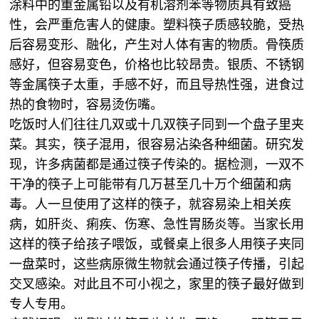
涂料中的重金属铅以及有机溶剂苯等物质具有致癌
性，会严重危害人的健康。塑料筷子质感较脆，受热
后容易变形、融化，产生对人体有害的物质。骨筷质
感好，但容易变色，价格也比较昂贵。银质、不锈钢
等金属筷子太重，手感不好，而且导热性强，进食过
热的食物时，容易烫伤嘴。
吃饭时人们往往几双或十几双筷子同到一个盘子里夹
菜。其实，筷子混用，很容易沾染各种细菌。研究发
现，许多病菌都是通过筷子传染的。据检测，一双不
干净的筷子上可能带有几万甚至几十万个细菌和病
毒。人一旦使用了这样的筷子，就容易染上相关疾
病，如肝炎、痢疾、伤寒、急性胃肠炎等。当家长用
这样的筷子给孩子喂饭，或餐桌上很多人用筷子夹同
一盘菜时，这些病原微生物就会通过筷子传播，引起
交叉感染。对此且不可小视之，家里的筷子最好做到
专人专用。