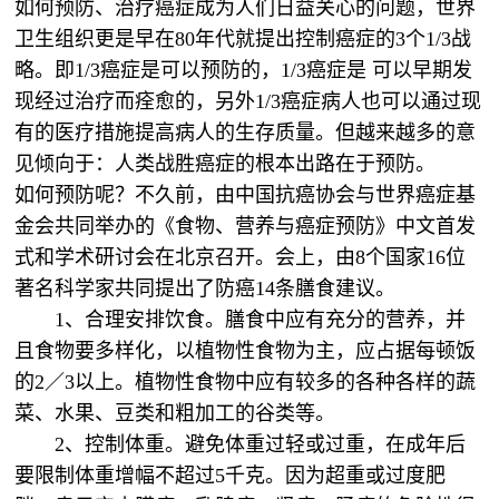
如何预防、治疗癌症成为人们日益关心的问题，世界
卫生组织更是早在80年代就提出控制癌症的3个1/3战
略。即1/3癌症是可以预防的，1/3癌症是 可以早期发
现经过治疗而痊愈的，另外1/3癌症病人也可以通过现
有的医疗措施提高病人的生存质量。但越来越多的意
见倾向于：人类战胜癌症的根本出路在于预防。
如何预防呢？不久前，由中国抗癌协会与世界癌症基
金会共同举办的《食物、营养与癌症预防》中文首发
式和学术研讨会在北京召开。会上，由8个国家16位
著名科学家共同提出了防癌14条膳食建议。
1、合理安排饮食。膳食中应有充分的营养，并
且食物要多样化，以植物性食物为主，应占据每顿饭
的2／3以上。植物性食物中应有较多的各种各样的蔬
菜、水果、豆类和粗加工的谷类等。
2、控制体重。避免体重过轻或过重，在成年后
要限制体重增幅不超过5千克。因为超重或过度肥