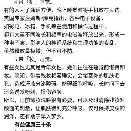
4 带「机」睡觉。
有的人为了通话方便，晚上睡觉时将手机放在头边。
美国专家詹姆斯?库克指出，各种电子设备，
如彩电、冰箱、手机等在使用和操作过程中，
都有大量不同波长和频率的电磁波释放出来，形成一
种电子雾，影响人的神经系统和生理功能的紊乱，
虽然释放量极微，但不可不防。
5 带「妆」睡觉。
有些女性尤其是青年女性，她们往往在睡觉前懒得卸
妆。须知，带着残妆艳容睡觉，会堵塞你的肌肤毛
孔，造成汗液分泌障碍，妨碍细胞呼吸，长时间下去
还会诱发粉刺，损伤容颜。
所以，睡前卸妆洗脸很有必要，可以及时清除残妆对
颜面的刺激，让肌肤得到充分呼吸，仅可保持皮肤的
润泽，还有助于早入梦乡。
有益健康三十条