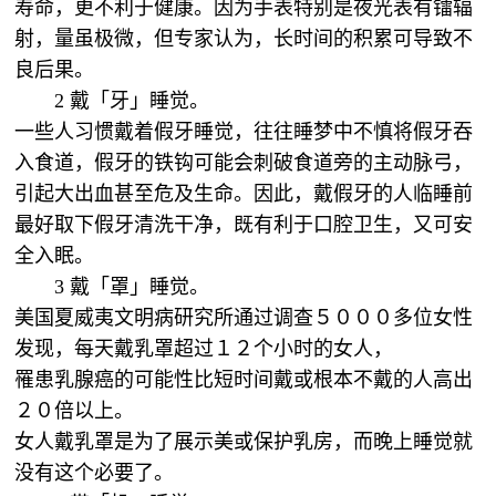
寿命，更不利于健康。因为手表特别是夜光表有镭辐
射，量虽极微，但专家认为，长时间的积累可导致不
良后果。
2 戴「牙」睡觉。
一些人习惯戴着假牙睡觉，往往睡梦中不慎将假牙吞
入食道，假牙的铁钩可能会刺破食道旁的主动脉弓，
引起大出血甚至危及生命。因此，戴假牙的人临睡前
最好取下假牙清洗干净，既有利于口腔卫生，又可安
全入眠。
3 戴「罩」睡觉。
美国夏威夷文明病研究所通过调查５０００多位女性
发现，每天戴乳罩超过１２个小时的女人，
罹患乳腺癌的可能性比短时间戴或根本不戴的人高出
２０倍以上。
女人戴乳罩是为了展示美或保护乳房，而晚上睡觉就
没有这个必要了。