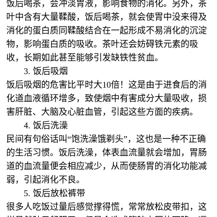
饭后喝茶，会冲淡胃液，影响食物的消化。另外，茶
叶中含有大量鞣酸，饭后喝茶，就会使胃中没来得及
消化的蛋白质同鞣酸结合在一起形成不易消化的沉淀
物，影响蛋白质的吸收。茶叶还会妨碍铁元素的吸
收，长期如此甚至能够引发缺铁性贫血。
3. 饭后吸烟
饭后吸烟的危害比平时大10倍！这是由于进食后的消
化道血液循环增多，致使烟中有害成分大量吸收，损
害肝脏、大脑及心脏血管，引起这些方面的疾病。
4. 饭后洗澡
民间有句俗话叫“饱洗澡饿剃头”，这也是一种不正确
的生活习惯。饭后洗澡，体表血流量就会增加，胃肠
道的血流量便会相应减少，从而使肠胃的消化功能减
弱，引起消化不良。
5. 饭后放松裤带
很多人吃饭过量后感觉撑得慌，常常放松皮带扣，这