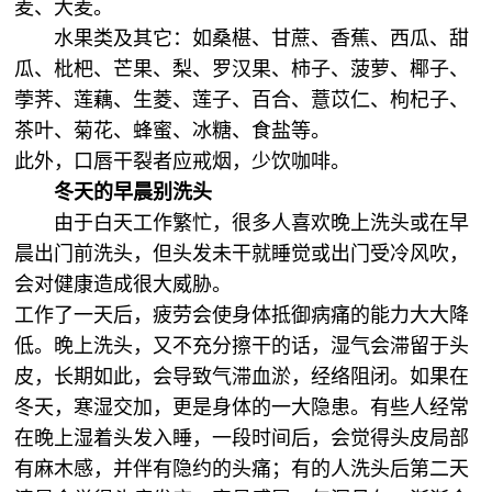
麦、大麦。
水果类及其它：如桑椹、甘蔗、香蕉、西瓜、甜
瓜、枇杷、芒果、梨、罗汉果、柿子、菠萝、椰子、
荸荠、莲藕、生菱、莲子、百合、薏苡仁、枸杞子、
茶叶、菊花、蜂蜜、冰糖、食盐等。
此外，口唇干裂者应戒烟，少饮咖啡。
冬天的早晨别洗头
由于白天工作繁忙，很多人喜欢晚上洗头或在早
晨出门前洗头，但头发未干就睡觉或出门受冷风吹，
会对健康造成很大威胁。
工作了一天后，疲劳会使身体抵御病痛的能力大大降
低。晚上洗头，又不充分擦干的话，湿气会滞留于头
皮，长期如此，会导致气滞血淤，经络阻闭。如果在
冬天，寒湿交加，更是身体的一大隐患。有些人经常
在晚上湿着头发入睡，一段时间后，会觉得头皮局部
有麻木感，并伴有隐约的头痛；有的人洗头后第二天