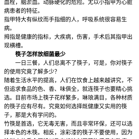
血栓，脑淤血。动脉硬化的危险。尤以小指甲为心脏
病患者的特征。
指甲特大有纵纹而手指细的人，呼吸系统很容易生
病。
拇指是健康的指标，大疾病，伤害，手术后其指甲出
现横槽。
筷子怎样放细菌最少
一日三餐，人们总离不了筷子，可是，你对筷子
的使用究竟了解多少？
随着生活水平的提高，人们在饮食上越来越讲究，不
但追求食品的色、香、味俱全，就连筷子也要精心挑
选。目前市场上筷子花样繁多，琳琅满目，各种材质
的筷子应有尽有。究竟如何选择既健康又实用的筷
子，那是大有学问的。
竹筷是首选，它无毒无害，而且非常环保，还可以选
择本色的木筷。相反，涂彩漆的筷子不要使用，因为