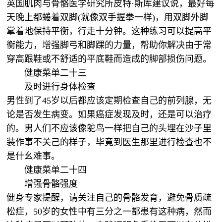
英国肌肉与骨骼医学研究所皮特·斯库建议说，最好每
天晚上都蜷着双脚(就像双手握拳一样)，用双脚外脚
掌着地保持平衡，行走十分钟。这种练习可以提高平
衡能力，增强脚弓和脚踝的力量，帮助你解决由于常
穿高跟鞋或不舒适的平底鞋而造成的脚部损伤问题。
健康菜单二十三
及时进行身体检查
男性到了45岁以后都应该定期检查自己的前列腺，无
论是否发生病变。如果癌症发现及时，还是可以治疗
的。男人们不应该像鸵鸟一样把自己的头埋在沙子里
装作事不关己的样子，毕竟到医生那里进行检查也不
是什幺难事。
健康菜单二十四
增强骨骼强度
健身专家提醒，请关注自己的骨骼发育，避免骨质疏
松症，50岁的女性中有三分之一都患有这种病，然而