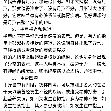
个指头都有月形，那是最佳的。如果大拇指上没有月
形，那就值得注意了。没有月形不好，月形过大也不
好，它意味着患有心脏系统或脾胃疾病。最好理想的
是月形占整个指甲的1/5。
2． 指甲横道和纵道
指甲的表面平整光滑是健康的表示。但是，有人的指
甲上鼓起数条棱状的横道，这说明身体出现了异常，
已经得病或者潜伏的疾病要爆发。
有的人指甲上鼓起数条棱状的纵道，这也是身体出现
了异常的表示。这种人精神不振，疲劳无力，一般患
有神经系统衰弱，脑系统疾病以及酒精，药物中毒。
3． 甲身凹沟
甲身当中有凹陷，统称凹沟，可以推测患者大约在若
干天以前曾经发生不轻的疾病，或遭受精神打击，引
起营养失调。如凹沟发生在拇指，多为精神不振；如
发生在食指上，其人易患皮肤病；如发生在中指上，