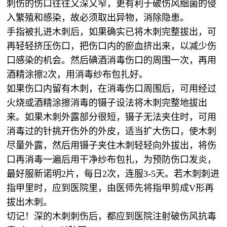
刺伤的伤口往往又深又窄，更有利于破伤风细菌的侵
入繁殖和感染，故必须取出异物，消除隐患。
手指被扎进木刺后，如果确实已将木刺完整拔出，可
再轻轻挤压伤口，把伤口内的瘀血挤出来，以减少伤
口感染的机会。然后碘酒消毒伤口的周围一次，再用
酒精涂擦2次，用消毒纱布包扎好。
如果伤口内留有木刺，在消毒伤口周围后，可用经过
火烧或酒精涂擦消毒的镊子设法将木刺完整地拔出
来。如果木刺外露部分很短，镊子无法夹住时，可用
消毒过的针挑开伤外的外皮，适当扩大伤口，使木刺
尽量外露，然后用镊子夹住木刺轻轻向外拔出，将伤
口再消毒一遍后用干净纱布包扎，为预防伤口发炎，
最好服新诺明2片，每日2次，连服3-5天。若木刺刺进
指甲里时，应到医院里，由医师先将指甲剪成V形再
拔出木刺。
切记！深的木刺刺伤后，都应到医院注射破伤风抗毒