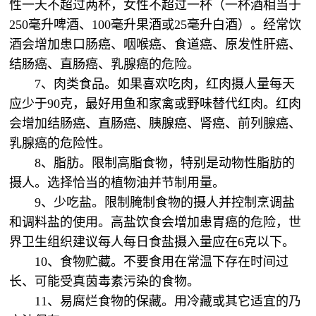
性一天不超过两杯，女性不超过一杯（一杯酒相当于
250毫升啤酒、100毫升果酒或25毫升白酒）。经常饮
酒会增加患口肠癌、咽喉癌、食道癌、原发性肝癌、
结肠癌、直肠癌、乳腺癌的危险。
7、肉类食品。如果喜欢吃肉，红肉摄人量每天
应少于90克，最好用鱼和家禽或野味替代红肉。红肉
会增加结肠癌、直肠癌、胰腺癌、肾癌、前列腺癌、
乳腺癌的危险性。
8、脂肪。限制高脂食物，特别是动物性脂肪的
摄人。选择恰当的植物油并节制用量。
9、少吃盐。限制腌制食物的摄人并控制烹调盐
和调料盐的使用。高盐饮食会增加患胃癌的危险，世
界卫生组织建议每人每日食盐摄入量应在6克以下。
10、食物贮藏。不要食用在常温下存在时间过
长、可能受真茵毒素污染的食物。
11、易腐烂食物的保藏。用冷藏或其它适宜的乃