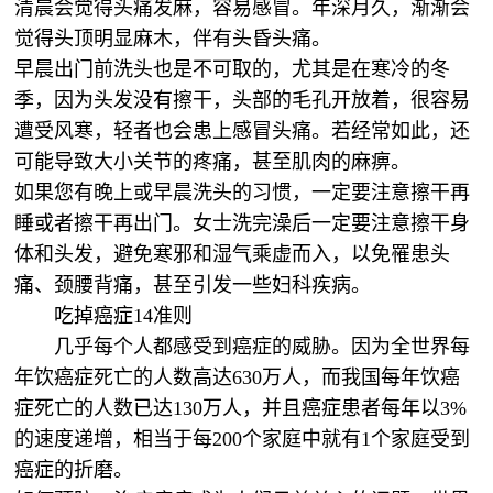
清晨会觉得头痛发麻，容易感冒。年深月久，渐渐会
觉得头顶明显麻木，伴有头昏头痛。
早晨出门前洗头也是不可取的，尤其是在寒冷的冬
季，因为头发没有擦干，头部的毛孔开放着，很容易
遭受风寒，轻者也会患上感冒头痛。若经常如此，还
可能导致大小关节的疼痛，甚至肌肉的麻痹。
如果您有晚上或早晨洗头的习惯，一定要注意擦干再
睡或者擦干再出门。女士洗完澡后一定要注意擦干身
体和头发，避免寒邪和湿气乘虚而入，以免罹患头
痛、颈腰背痛，甚至引发一些妇科疾病。
吃掉癌症14准则
几乎每个人都感受到癌症的威胁。因为全世界每
年饮癌症死亡的人数高达630万人，而我国每年饮癌
症死亡的人数已达130万人，并且癌症患者每年以3%
的速度递增，相当于每200个家庭中就有1个家庭受到
癌症的折磨。