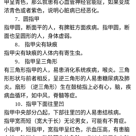
甲呈青色，那么就患有心血管神经官能症，如果变成
浓青色或者紫色，说明心脏病已经恶化。
7．圆指甲
指甲圆，断面平的人，有脾脏方面疾病。指甲圆，断
面也呈圆形的人，身体虚弱。
8． 指甲尖有缺痕
指甲尖有缺痕的人体内有寄生虫。
9． 指甲呈三角形
有三角形指甲的人，易患消化系统疾病，喉炎。三角
形形状与前者相反，呈逆三角形的人易患糖尿病及肺
炎。扇形 （逆三角形）生在鼓槌指上必有心，脑，疾
病血循环，如中风，脊髓等症。
10．指甲下面往里凹
指甲中央部分凸起，下部往里凹的人易患结核病。
指甲宽而短（宽大于长）无论男女，可能有不育症。
小指甲，短指甲，宽指甲呈红色，示血压高，有患脑