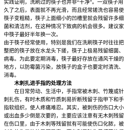
实践证明，洗刷过的筷子也并非“干净”。一双筷子用
久了之后，表面就不再光滑，而且经常搓洗也容易使
筷子变粗糙，筷子上面细小的凹槽里就会残留许多细
菌和清洁剂，在这种情况下致病的机会很多。建议家
中筷子最好半年换一次。
由于筷子经常使用，特别是我们在洗刷筷子时往往把
整把的筷子放在水龙头下搓，筷子上极易残留细菌、
病毒。为此要定期消毒，筷子最好存放在通风干燥的
地方，以防霉菌污染，放筷子的盒子也要定时清洗、
消毒。
木刺扎进手指的处理方法
在日常劳动、生活中，手指常被木刺、竹篾或针
刺扎伤，有时木质和竹质刺易折断残留于指甲下和手
指软组织，使人疼痛难忍。其实，被刺伤的伤口大小
或出血多少倒是次要的，主要应该注意有无木刺残留
在伤口里，由于木刺等残留就有可能使伤口化脓，被