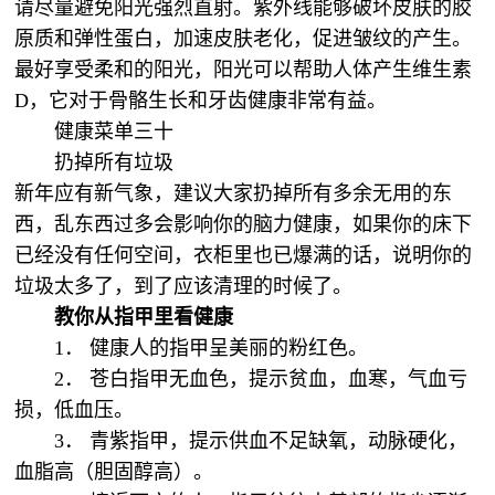
请尽量避免阳光强烈直射。紫外线能够破坏皮肤的胶
原质和弹性蛋白，加速皮肤老化，促进皱纹的产生。
最好享受柔和的阳光，阳光可以帮助人体产生维生素
D，它对于骨骼生长和牙齿健康非常有益。
健康菜单三十
扔掉所有垃圾
新年应有新气象，建议大家扔掉所有多余无用的东
西，乱东西过多会影响你的脑力健康，如果你的床下
已经没有任何空间，衣柜里也已爆满的话，说明你的
垃圾太多了，到了应该清理的时候了。
教你从指甲里看健康
1． 健康人的指甲呈美丽的粉红色。
2． 苍白指甲无血色，提示贫血，血寒，气血亏
损，低血压。
3． 青紫指甲，提示供血不足缺氧，动脉硬化，
血脂高（胆固醇高）。