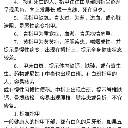
4． 接近死亡的人，指甲往往由基部的指尖逐渐
呈现黑色，向上发展长 成一直线，死在旦夕。
5． 蓝指甲缺氧。青太过，为蓝，淤血，或心脏
滞阻，是恶性病变指甲。
6． 青指甲为重寒症，血淤。青黑病情危重。
7． 黄指甲为黄黄疸，肝胆疾患，嗜烟成性。并
提示是慢性病变，出现在拇指上，提示全身健康状态
较差。
8． 甲床白斑，提示体内缺钙，缺硅，或有寄生
虫。药物或尼姑丁中毒也出现白班。有白班指甲的
人，容易疲劳，
或有慢性习惯性便秘。中指上出现白班，提示脊椎缺
钙，骨质疏松，容易出现腰椎，腿疾患或骨折，不宜
修复。
1. 标准指甲
一般健康人的指甲下部，都有白色的月牙形，如果五