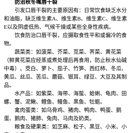
防治秋冬嘴唇干裂
引发口唇干裂的主要原因有：日常饮食缺乏水分
和油脂，缺乏维生素A、维生素B、维生素C、维生素
E以及阴虚低热、气候干燥或某些全身性疾病。
饮食防治口唇干裂，应摄取食性平和或偏冷的食
物。
蔬菜类：如菠菜、芥菜、苋菜、荠菜、黄花菜
（鲜黄花菜应经蒸或煮处理后再食用，防止秋水仙碱
中毒）、茭白、萝卜、茄子、竹笋、西红柿、冬瓜、
黄瓜、丝瓜、苦瓜、蘑菇、银耳、绿豆、大豆及其制
品。
水产品：如紫菜、海带、海蜇、蛤蜊、龟肉、田
螺、蟹、泥鳅、鲤鱼、鳗鱼、黑鱼、牡蛎。
禽肉蛋类：如乌骨鸡、猪肉、鸭肉、鸭蛋、鹅
蛋、鹅肉、猪肺、兔肉、马肉及奶类。
粮食及硬果类：如芝麻、松子、黑豆、小米、小