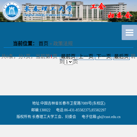
当前位置：
首页
» 政策法规
共0条，分1页，当前第
1
页
最前页
上一页
下一页
最后页
转
到
页
地址:中国吉林省长春市卫星路7089号(东校区)
邮编:130022 电话:86-431-85582375,85582297
版权所有:长春理工大学工会、妇委会 电子信箱:gh@cust.edu.cn