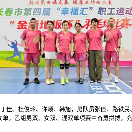
员丁佳、杜俊玲、许颖、韩旭，男队员张俭、路铁民
女单，乙组男双、女双、混双单项赛中奋勇拼搏，