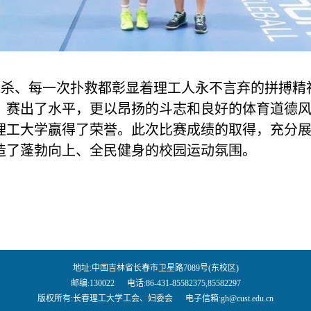
扣杀、每一次扑救都彰显着理工人永不言弃的拼搏精
、赛出了水平，更以昂扬的斗志和良好的体育道德
理工大学赢得了荣誉。此次比赛成绩的取得，充分
造了蓬勃向上、全民健身的校园运动氛围。
地址:中国吉林省长春市卫星路7089号(东校区)
邮编:130022 电话:86-431-85582375,85582297
版权所有:长春理工大学工会、妇委会 电子信箱:gh@cust.edu.cn