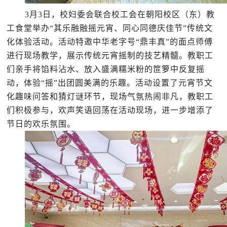
3月3日，校妇委会联合校工会在朝阳校区（东）教
工食堂举办“其乐融融摇元宵、同心同德庆佳节”传统文
化体验活动。活动特邀中华老字号“鼎丰真”的面点师傅
进行现场教学，展示传统元宵摇制的技艺精髓。教职工
们亲手将馅料沾水、放入盛满糯米粉的笸箩中反复摇
动，体验“摇”出团圆美满的乐趣。活动设置了元宵节文
化趣味问答和猜灯谜环节，现场气氛热闹非凡，教职工
们积极参与，欢声笑语回荡在活动现场，进一步增添了
节日的欢乐氛围。