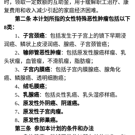
时，领取一定数额的互助金，用于缓解职工治疗、康
复费用和收入减少引起的家庭经济困难。
第二条
本计划所指的女性特殊恶性肿瘤包括以下
8
类：
1、
子宫颈癌
：包括发生于子宫上的镜下早期浸
润癌、鳞状上皮浸润癌、腺癌、子宫颈管癌；
2、
输卵管恶性肿瘤
：包括原发性腺癌样瘤、乳
头状瘤，血管瘤，不滑肌瘤，脂肪瘤；
3、
子宫内膜癌
：包括子宫内膜腺癌、腺角化
癌、鳞腺癌、透明细胞癌；
4、
绒毛膜癌
；
5、
乳腺癌
：包括炎性乳癌、乳头湿疹样癌。
6、
原发性外阴癌、阴道癌。
7、
原发性子宫肉瘤。
8、
原发性卵巢癌。
第三条
参加本计划的条件和办法